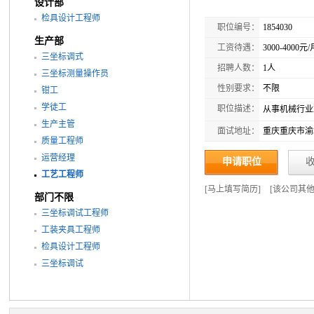
设计部
检具设计工程师
职位编号：
1854030
生产部
工资待遇：
3000-4000元/
三坐标调式
招聘人数：
1人
三坐标测量操作员
性别要求：
不限
钳工
学徒工
职位描述：
从事机械行业
生产主管
面试地址：
重庆重庆市渝
质量工程师
运营经理
申请职位
工艺工程师
[
马上填写简历
]
[
该公司其
部门不限
三坐标调试工程师
工装夹具工程师
检具设计工程师
三坐标调试