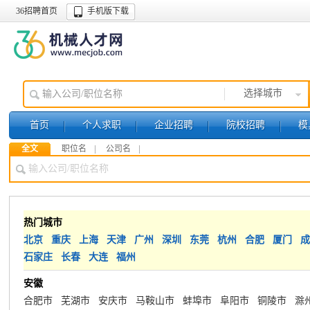
36招聘首页
手机版下载
选择城市
首页
个人求职
企业招聘
院校招聘
模
全文
职位名
公司名
热门城市
北京
重庆
上海
天津
广州
深圳
东莞
杭州
合肥
厦门
成
石家庄
长春
大连
福州
安徽
合肥市
芜湖市
安庆市
马鞍山市
蚌埠市
阜阳市
铜陵市
滁