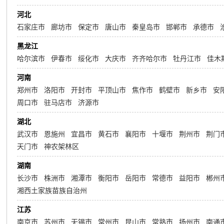
河北
石家庄市
廊坊市
保定市
唐山市
秦皇岛市
邯郸市
承德市
黑龙江
哈尔滨市
伊春市
绥化市
大庆市
齐齐哈尔市
牡丹江市
佳木
河南
郑州市
洛阳市
开封市
平顶山市
焦作市
鹤壁市
新乡市
安
周口市
驻马店市
济源市
湖北
武汉市
恩施州
宜昌市
黄石市
襄阳市
十堰市
荆州市
荆门
天门市
神农架林区
湖南
长沙市
株洲市
湘潭市
衡阳市
岳阳市
常德市
益阳市
郴州
湘西土家族苗族自治州
江苏
南京市
苏州市
无锡市
常州市
昆山市
常熟市
扬州市
南通