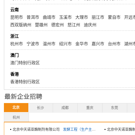
云南
昆明市
普洱市
曲靖市
玉溪市
大理市
丽江市
蒙自市
开远
西双版纳州
楚雄州
德宏州
怒江州
迪庆州
浙江
杭州市
宁波市
温州市
绍兴市
金华市
嘉兴市
台州市
湖州
澳门
澳门特别行政区
香港
香港特别行政区
北京
长沙
成都
重庆
东莞
杭州
北京中天诺亚酶制剂有限公司
发酵工程（生产主管）
北京中天诺亚酶