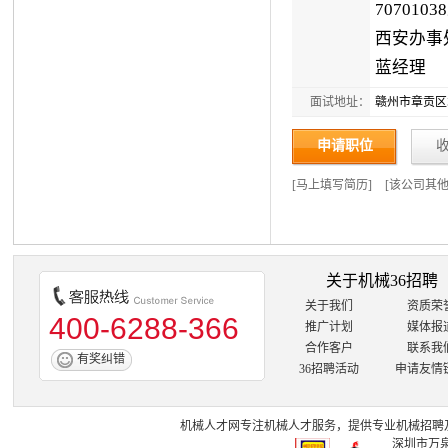
707010
西安办事处
蓝经理
面试地址：
赣州市章贡区
申请职位
[
马上填写简历
]
[
该公司其
关于机械36招聘
关于我们
资质荣
400-6288-366
推广计划
媒体报
合作客户
联系我
有奖纠错
36招聘活动
申请友情
机械人才网
专注
机械人才
服务，提供专业
机械招聘
深圳市万泉